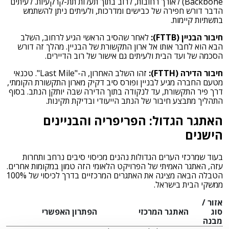
Backbone) לאורך רחובות, לרוב בתוך תעלות תת-קרקעיות. לעיתים
הדבר דורש חפירה של כבישים ומדרכות, ולעיתים ניתן להשתמש
בתשתיות קיימות.
חיבור הבניין (FTTB):
לאחר שהסיב הראשי הגיע לרחוב, השלב
הבא הוא לחבר אותו אל ארון התקשורת של הבניין. מהלך זה דורש
הסכמה של ועד הבית ולעיתים גם אישור של רוב הדיירים.
חיבור הדירה (FTTH):
זהו השלב האחרון, ה-"Last Mile". טכנאי
מטעם החברה מגיע לבניין ופורס סיב דקיק מארון התקשורת הקומתי,
דרך פיר התקשורת, עד לנקודה בתוך הדירה שבה יותקן הנתב. בסוף
התהליך מתבצע חיבור של הנתב הייעודי ובדיקת תקינות.
האתגר הגדול: הפריפריה והבניינים
הישנים
בעוד שמרכזי הערים הגדולות נהנים מכיסוי סיבים נרחב ותחרות
עזה, האתגר האמיתי של הפרויקט הלאומי הזה טמון במקומות אחרים.
הטבלה הבאה מציגה את האתגרים המרכזיים בדרך לכיסוי של 100%
ממשקי הבית בישראל.
אזור /
סוג
האתגר המרכזי
הפתרון האפשרי
מבנה