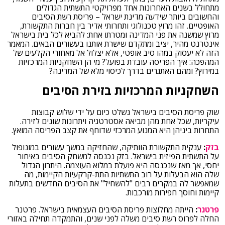
מתחולל בשנים האחרונות אחד מפרויקטי התשתית הגדולים
והחשובים ביותר שידעה מדינת ישראל – פריסת רשת הסיבים
האופטיים. זהו מרוץ טכנולוגי ותחרותי אדיר בין חברות התקשורת,
מרוץ שמשנה את פני המדינה ומטרתו אחת: להביא לכל בית בישראל
אינטרנט מהיר, יציב ומתקדם שישרת אותנו בעשורים הבאים. המאמר
הזה לא יעסוק במהו סיב אופטי, אלא יצלול אל מאחורי הקלעים של
המהפכה: איך הפריסה עובדת בפועל? מי הן השחקניות המרכזיות
במירוץ? ומהם האתגרים בדרך לכיסוי מלא של המדינה?
השחקניות המרכזיות בזירת הסיבים
שוק פריסת הסיבים בישראל נשלט כיום על ידי שלוש קבוצות
עיקריות, שכל אחת מהן מביאה אסטרטגיה ויתרונות שונים לזירה.
התחרות ביניהן היא המנוע המרכזי שדוחף את קצב הפריסה המואץ.
בזק
:
ענקית התקשורת הוותיקה, שהחזיקה במשך עשורים במונופול
על התשתית הפיזית בישראל. בזק נכנסה למשחק הסיבים באיחור
יחסי, אך מאז שנכנסה היא פועלת במלוא העוצמה. היתרון הגדול
שלה הוא הבעלות על רוב התשתיות התת-קרקעיות הקיימות, מה
שמאפשר לה במקרים רבים "להשחיל" את הסיבים החדשים בתעלות
קיימות וחוסך חפירות מורכבות.
פרטנר
:
הייתה מחלוצות פריסת הסיבים העצמאית בישראל. פרטנר
החלה לפרוס רשת סיבים משלה לפני שנים, והתמקדה תחילה באזורי