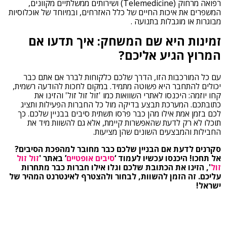
רפואה מרחוק (Telemedicine) ושירותים ממשלתיים מקוונים,
המשפרים את איכות החיים של כלל האזרחים, ובמיוחד של אוכלוסיות
מבוגרות או מוגבלות בתנועה .
זמינות היא שם המשחק: איך תדעו אם
המרוץ הגיע אליכם?
עם כל המורכבות הזו, הדרך שלכם כלקוחות לברר אם אתם כבר
יכולים להתחבר היא פשוטה מתמיד. במקום לחכות להודעה רשמית,
קחו יוזמה: היכנסו לאתרי השוואות כמו 'זול זול זול' והזינו את
כתובתכם. המערכת תבצע בדיקה מול כל החברות הפעילות ותציג
לכם בזמן אמת אילו מהן כבר פרסו תשתית סיבים בבניין שלכם. כך
תוכלו לא רק לדעת שהאפשרות קיימת, אלא גם להשוות מיד את
החבילות והמבצעים השונים שהן מציעות.
סקרנים לדעת אם הבניין שלכם כבר מחובר למהפכת הסיבים?
אל תחכו! היכנסו עכשיו לעמוד ‘
סיבים אופטיים
’ באתר '
זול זול
זול
', הזינו את הכתובת שלכם וגלו אילו חברות כבר מתחרות
עליכם. זה הזמן להשוות, לבחור ולהצטרף לאינטרנט המהיר של
ישראל!