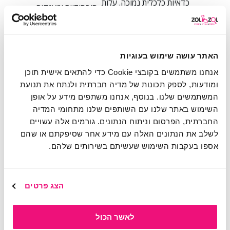
כדאיות כלכלית נמוכה. עלות
סובסידיות ומענקים
הפריסה ליישוב מרוחק עם
יישובי
ממשלתיים ("קרן תמרוץ")
מעט תושבים גבוהה,
הפריפריה
לחברות שפורסות באזורים
וההחזר על ההשקעה איטי.
שאינם רווחיים.
היעדר תשתיות תת-קרקעיות
שימוש בטכנולוגיות פריסה
האתר עושה שימוש בעוגיות
שכונות
מסודרות, מה שמחייב
חלופיות, כמו פריסה עילית
ותיקות
חפירות מורכבות ויקרות
על עמודים קיימים, או פריסה
אנחנו משתמשים בקובצי Cookie כדי להתאים אישית תוכן
ומקשה על קבלת אישורים.
זעירה לאורך קירות.
ומודעות, לספק תכונות של מדיה חברתית ולנתח את תנועת
הידברות עם ועדי בתים,
ארונות תקשורת קטנים,
המשתמשים שלנו. בנוסף, אנחנו משתפים מידע על אופן
שימוש בפתרונות יצירתיים
בניינים
צינורות סתומים, ולעיתים
לפריסה פנימית בבניין,
השימוש באתר שלנו עם השותפים שלנו מתחומי המדיה
ישנים
התנגדות של דיירים
והסברה על חשיבות
שחוששים מנזק אסתטי.
החברתית, הפרסום וניתוח הנתונים. גורמים אלה עשויים
השדרוג.
לשלב את הנתונים האלה עם מידע אחר שסיפקתם או שהם
חסמים תכנוניים, קושי
שיתוף פעולה בין משרד
מגזר
בקבלת היתרים, ובנייה לא
התקשורת, הרשויות
אספו בעקבות השימוש שעשיתם בשירותים שלהם.
ערבי
מוסדרת המקשה על פריסה
המקומיות והחברות הפורסות
ובדואי
מסודרת של תשתיות.
למציאת פתרונות מותאמים.
רגולציה ותמריצים: תפקידה של המדינה
הצג פרטים
במרוץ הסיבים
לאשר הכול
אי אפשר לדבר על פריסת הסיבים בישראל מבלי להזכיר את תפקידו