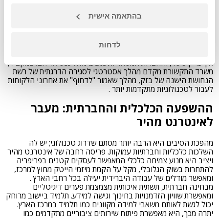
המכריע של משרד התקשורת. הרגולטור הממשלתי משחק תפקיד
כפול: מחד, הוא מעודד תחרות כדי להוריד מחירים ולשפר את השירות,
בהתאמה אישית
ומאידך, הוא דוחף להשגת יעד לאומי של כיסוי מלא, גם באזורים
שבהם אין כדאיות כלכלית. אחת הדרכים המרכזיות לעשות זאת היא
באמצעות "קרן התמרוצים", מנגנון שאליו מופרשים כספים מחברות
התקשורת. כספים אלה מחולקים במכרזים לחברות שמתחייבות
לדחות
לפרוס תשתית סיבים ב"אזורים לבנים" – יישובים בפריפריה שבהם
אין עדיין כיסוי, והחברות המסחריות נמנעו מלהיכנס אליהם. במקביל,
משרד התקשורת מקדם מהלך אסטרטגי לסגירה הדרגתית של רשת
הנחושת הישנה של בזק, מהלך שאמור "לדחוף" את אחרוני הלקוחות
לעבור לטכנולוגיות מתקדמות יותר .
ההשפעה הכלכלית והחברתית: מעבר
לאינטרנט מהיר
מהפכת הסיבים היא הרבה יותר מסתם שדרוג טכנולוגי; יש לה
השלכות כלכליות וחברתיות עמוקות. פריסה רחבה של אינטרנט מהיר
ויציב היא מנוע צמיחה כלכלי המאפשר לעסקים קטנים בפריפריה
להתחרות בשוק הגלובלי, מקל על הקמת מיזמי הייטק מחוץ למרכז,
ומאפשר מודלים של עבודה היברידית יעילה בכל רחבי הארץ .
מבחינה חברתית, תשתית איכותית מצמצמת פערים דיגיטליים
ומאפשרת שוויון הזדמנויות בחינוך וגישה למידע. תלמיד ביישוב מרוחק
יכול לגשת לאותם משאבי למידה מקוונים כמו תלמיד במרכז הארץ.
יתרה מכך, היא מאפשרת פיתוח שירותים ציבוריים מתקדמים כמו