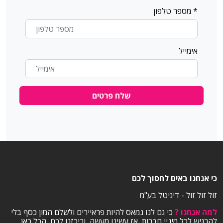
* מספר טלפון
+
−
0
undefined
undefined
אימייל
UNDEFINED
undefined
undefined
שלח פרטים
UNDEFINED
undefined
undefined
כי אנחנו באים לחסוך לכם
undefined
undefined
זול זול זול - דיגיטל בע"מ
למה אנחנו ?
כי גם לנו נמאס להיות פראיירים ולשלם המון כסף בלי
undefined
undefined
להרגיש לכל מיניי חברות, אז עשינו מעשה, וריכזנו לכם, הכל כאן