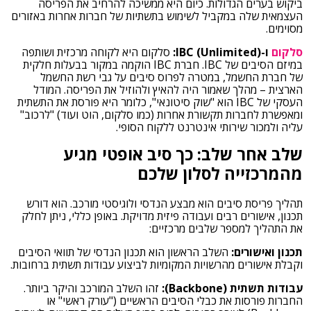
ביקוש בערים הגדולות. כיום היא ממשיכה להרחיב את הפריסה
העצמאית שלה במקביל לשימוש בתשתיות של חברות אחרות באזורים
מסוימים.
סלקום
ו-IBC (Unlimited):
סלקום היא לקוחה מרכזית ושותפה
במיזם הסיבים של IBC. חברת IBC הוקמה במקור בבעלות חלקית
של חברת החשמל, במטרה לפרוס סיבים על גבי רשת החשמל
הארצית – מהלך שאמור היה להאיץ ולהוזיל את הפריסה. המודל
העסקי של IBC הוא "שוק סיטונאי", כלומר היא פורסת את התשתית
ומאפשרת לחברות תקשורת אחרות (כמו סלקום, הוט ועוד) "לרכוב"
עליה ולמכור שירותי אינטרנט ללקוח הסופי.
שלב אחר שלב: כך סיב אופטי מגיע
מהמרכזייה לסלון שלכם
תהליך פריסת סיבים הוא מבצע הנדסי ולוגיסטי מורכב. הוא דורש
תכנון, אישורים רבים ועבודה פיזית מדויקת. באופן כללי, ניתן לחלק
את התהליך למספר שלבים מרכזיים:
תכנון ואישורים:
השלב הראשון הוא תכנון הנדסי של תוואי הסיבים
וקבלת אישורים מהרשויות המקומיות לביצוע עבודות תשתית ברחובות.
עבודות תשתית (Backbone):
זהו השלב המורכב והיקר ביותר.
החברות פורסות את כבלי הסיבים הראשיים ("עורק ראשי" או