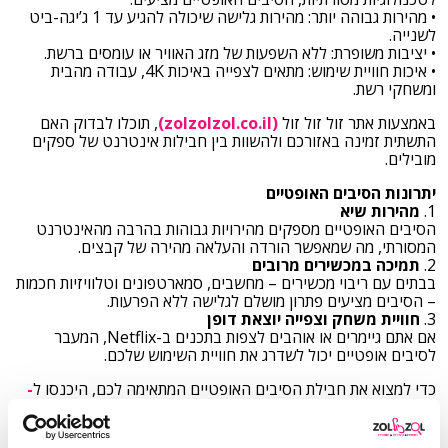
• מהירות גבוהה יותר: מהירות גלישה שיכולה להגיע עד 1 ג’יגה-ביט
לשנייה.
• יציבות משופרת: ללא השפעות של מזג האוויר או עומסים ברשת.
• איכות חוויית שימוש: מתאים לצפייה באיכות 4K, עבודה מהבית
ומשחקי רשת.
באמצעות אתר זול זול זול
(zolzolzol.co.il)
, תוכלו לבדוק האם
התשתית זמינה באזורכם ולהשוות בין חבילות אינטרנט של ספקים
מובילים.
יתרונות הסיבים האופטיים
1.
מהירות שיא
הסיבים האופטיים מספקים מהירויות גבוהות בהרבה מהאינטרנט
המסורתי, מה שמאפשר הורדה והעלאה מהירה של קבצים.
2.
תמיכה במכשירים מרובים
בבתים עם ריבוי מכשירים – מחשבים, סמארטפונים וטלוויזיות חכמות
– הסיבים מציעים פתרון מושלם לגלישה ללא הפרעות.
3.
חוויית משחק וצפייה יוצאת דופן
אם אתם גיימרים או אוהבים לצפות בתכנים ב-Netflix, המעבר
לסיבים אופטיים יכול לשדרג את חוויית השימוש שלכם.
כדי למצוא את חבילת הסיבים האופטיים המתאימה לכם, היכנסו ל
-
zolzolzol.co.il.
האתר זול זול זול מרכז את כל ההצעות המשתלמות
ביותר במקום אחד.