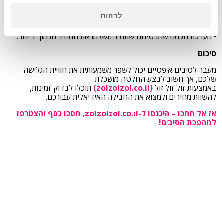
המושלם עבורכם למציאת חבילות תקשורת מותאמות אישית.
באתר תמצאו:
לדחות
• חבילות אינטרנט במחירים זולים במיוחד.
• אפשרות להשוות בין עשרות ספקים.
• מערכת חכמה שמבטיחה שתמיד תשלמו את המחיר הנמוך ביותר.
סיכום
מעבר לסיבים אופטיים יכול לשפר משמעותית את חוויית הגלישה
שלכם, אך חשוב לבצע החלטה מושכלת.
באמצעות זול זול זול
(zolzolzol.co.il)
תוכלו לבדוק זמינות,
להשוות מחירים ולמצוא את החבילה האידיאלית עבורכם.
אז אל תחכו – היכנסו ל-zolzolzol.co.il, חסכו כסף והצטרפו
למהפכת הסיבים!