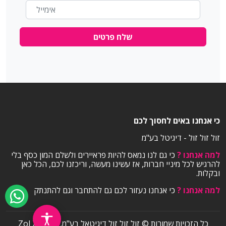
ניגודיות
רוויה
שלח פרטים
כלים
הדגשת קישורים
גופן דיסלקציה
כי אנחנו באים לחסוך לכם
סמן גדול
הסתר תמונות
זול זול זול - דיגיטל בע"מ
למה אנחנו ?
כי גם לנו נמאס להיות פראיירים ולשלם המון כסף בלי
עצור אנימציות
סרגל קריאה
להרגיש לכל מיניי חברות, אז עשינו מעשה, וריכזנו לכם, הכל כאן
ובקלות.
למה אנחנו ?
כי אנחנו נעזור לכם גם להתחבר וגם להתנתק
כל הזכויות שמורות © זול זול זול דיגיטאל בע"מ. Zol Zol Zol