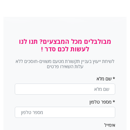
מבולבלים מכל המבצעים? תנו לנו
לעשות לכם סדר !
עברית
العربية
English
Русский
לשיחת ייעוץ בעניין תקשורת מטעם משווים-חוסכים ללא
עלות השאירו פרטים
תוכן
+
−
0
גודל גופן
* שם מלא
+
−
0
מרווח טקסט
* מספר טלפון
+
−
0
גובה שורה
יישור טקסט
אימייל
צבע וניגודיות