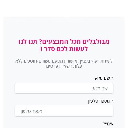
מבולבלים מכל המבצעים? תנו לנו
לעשות לכם סדר !
עברית
العربية
English
Русский
לשיחת ייעוץ בעניין תקשורת מטעם משווים-חוסכים ללא
עלות השאירו פרטים
UNDEFINED
+
−
0
undefined
* שם מלא
+
−
0
undefined
* מספר טלפון
+
−
0
undefined
undefined
אימייל
UNDEFINED