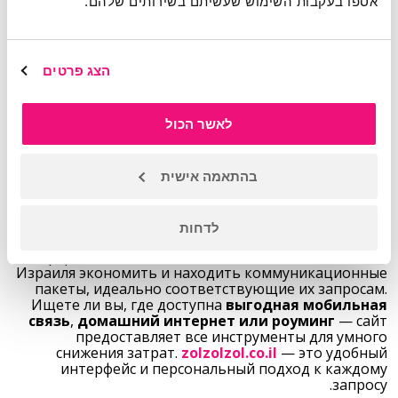
אספו בעקבות השימוש שעשיתם בשירותים שלהם.
Поиск выгодных решений становится простым
благодаря
zolzolzol.co.il
. На этом портале вы
сможете:
הצג פרטים
Сравнить бюджетные мобильные пакеты от всех
ведущих компаний.
Подобрать параметры (гигабайты, минуты),
לאשר הכול
которые нужны именно вам.
Осуществить быстрый переход к другому оператору,
если хотите оптимизировать свои расходы.
בהתאמה אישית
Благодаря
zolzolzol.co.il
, каждый клиент может
найти оптимальное решение без лишних усилий.
?
Почему стоит выбрать
zolzolzol.co.il
לדחות
Платформа создана для того, чтобы помочь жителям
Израиля экономить и находить коммуникационные
пакеты, идеально соответствующие их запросам.
Ищете ли вы, где доступна
выгодная мобильная
связь
,
домашний интернет или роуминг
— сайт
предоставляет все инструменты для умного
снижения затрат.
zolzolzol.co.il
— это удобный
интерфейс и персональный подход к каждому
запросу.